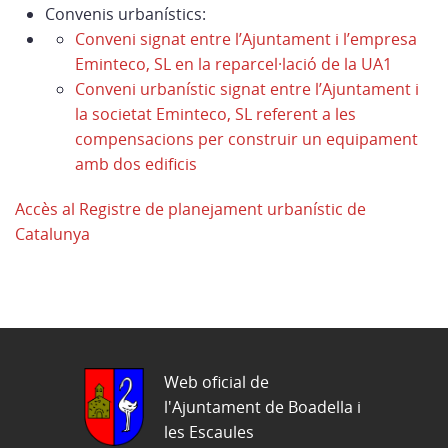
Convenis urbanístics:
Conveni signat entre l’Ajuntament i l’empresa
Eminteco, SL en la reparcel·lació de la UA1
Conveni urbanístic signat entre l’Ajuntament i
la societat Eminteco, SL referent a les
compensacions per construir un equipament
amb dos edificis
Accès al Registre de planejament urbanístic de
Catalunya
Web oficial de
l'Ajuntament de Boadella i
les Escaules