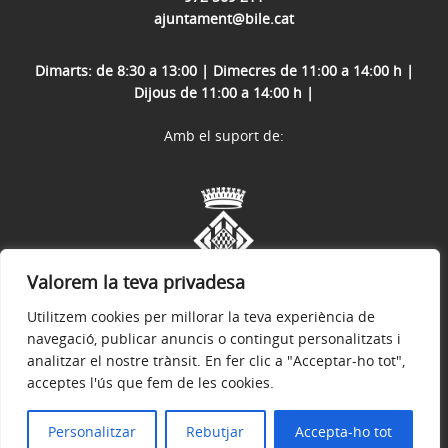
ajuntament@bile.cat
Dimarts: de 8:30 a 13:00 | Dimecres de 11:00 a 14:00 h |
Dijous de 11:00 a 14:00 h |
Amb el suport de:
Valorem la teva privadesa
Utilitzem cookies per millorar la teva experiència de
navegació, publicar anuncis o contingut personalitzats i
analitzar el nostre trànsit. En fer clic a "Acceptar-ho tot",
acceptes l'ús que fem de les cookies.
Avís legal
Política de privacitat
Accessibilitat
© 2026
Web oficial de l'Ajuntament de Boadella i les Escaules
Personalitzar
Rebutjar
Accepta-ho tot