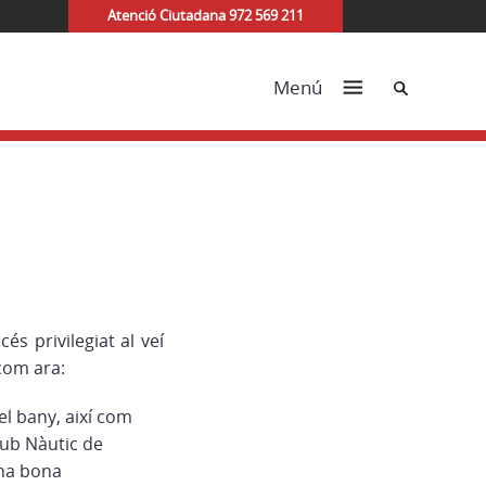
Atenció Ciutadana 972 569 211
Cerca
Menú
és privilegiat al veí
com ara:
l bany, així com
lub Nàutic de
una bona