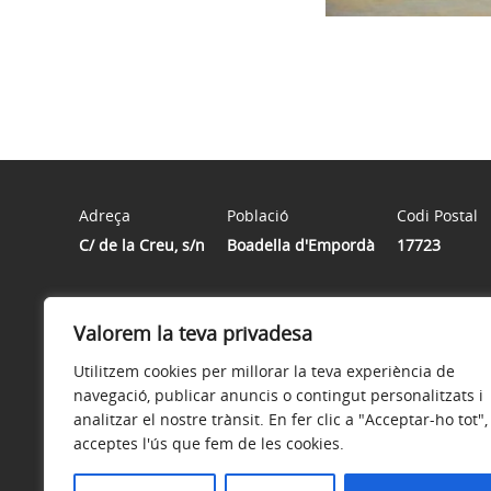
Adreça
Població
Codi Postal
C/ de la Creu, s/n
Boadella d'Empordà
17723
Horari
Valorem la teva privadesa
Dimarts: de 8:30 a 13:00 | Dimecres de 11:00 a 14:00 h |
Utilitzem cookies per millorar la teva experiència de
navegació, publicar anuncis o contingut personalitzats i
analitzar el nostre trànsit. En fer clic a "Acceptar-ho tot",
acceptes l'ús que fem de les cookies.
Avís legal
Política de privacitat
Accessibilitat