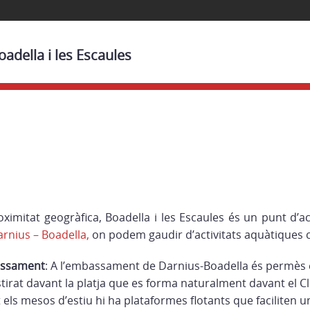
adella i les Escaules
ximitat geogràfica, Boadella i les Escaules és un punt d’acc
nius – Boadella,
on podem gaudir d’activitats aquàtiques 
bassament
: A l’embassament de Darnius-Boadella és permès e
stirat davant la platja que es forma naturalment davant el C
els mesos d’estiu hi ha plataformes flotants que faciliten 