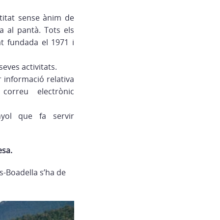
titat sense ànim de
la al pantà. Tots els
at fundada el 1971 i
eves activitats.
r informació relativa
correu electrònic
yol que fa servir
esa.
s-Boadella s’ha de