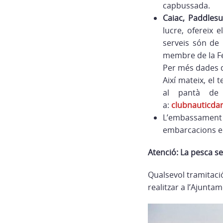
capbussada.
Caiac, Paddlesur
lucre, ofereix e
serveis són de 
membre de la Fe
Per més dades 
Així mateix, el 
al pantà de
a:
clubnauticda
L’embassament
embarcacions eco
Atenció: La pesca se
Qualsevol tramitaci
realitzar a l’Ajunta