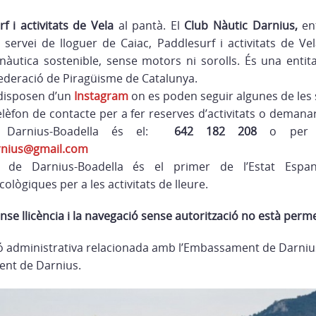
f i activitats de Vela
al pantà. El
Club Nàutic Darnius,
en
l servei de lloguer de Caiac, Paddlesurf i activitats de Ve
nàutica sostenible, sense motors ni sorolls. És una entit
deració de Piragüisme de Catalunya.
disposen d’un
Instagram
on es poden seguir algunes de les s
telèfon de contacte per a fer reserves d’activitats o demana
 Darnius-Boadella és el:
642 182 208
o per 
rnius@gmail.com
 de Darnius-Boadella és el primer de l’Estat Espan
lògiques per a les activitats de lleure.
nse llicència i la navegació sense autorització no està perm
ó administrativa relacionada amb l’Embassament de Darniu
ment de Darnius.