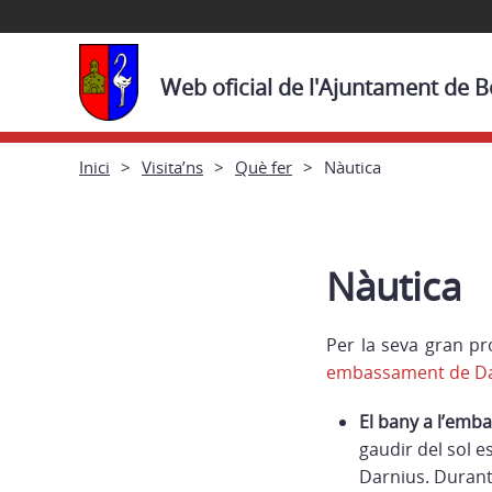
Web oficial de l'Ajuntament de Bo
Inici
Visita’ns
Què fer
Nàutica
Nàutica
Per la seva gran pro
embassament de Dar
El bany a l’em
gaudir del sol e
Darnius. Durant 