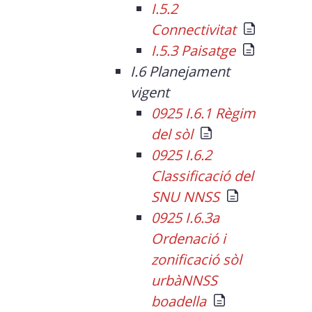
I.5.2
Connectivitat
I.5.3 Paisatge
I.6 Planejament
vigent
0925 I.6.1 Règim
del sòl
0925 I.6.2
Classificació del
SNU NNSS
0925 I.6.3a
Ordenació i
zonificació sòl
urbàNNSS
boadella