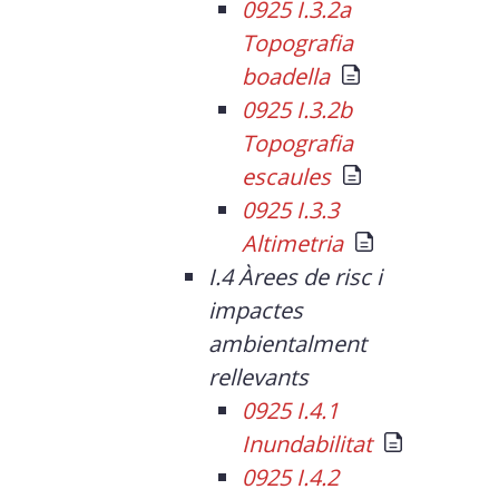
0925 I.3.2a
Topografia
boadella
0925 I.3.2b
Topografia
escaules
0925 I.3.3
Altimetria
I.4 Àrees de risc i
impactes
ambientalment
rellevants
0925 I.4.1
Inundabilitat
0925 I.4.2