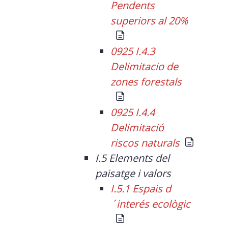
Pendents
superiors al 20%
0925 I.4.3
Delimitacio de
zones forestals
0925 I.4.4
Delimitació
riscos naturals
I.5 Elements del
paisatge i valors
I.5.1 Espais d
´interés ecològic