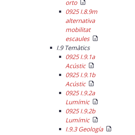
orto
0925 I.8.9m
alternativa
mobilitat
escaules
I.9 Temàtics
0925 I.9.1a
Acústic
0925 I.9.1b
Acústic
0925 I.9.2a
Lumímic
0925 I.9.2b
Lumímic
I.9.3 Geología