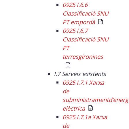
0925 I.6.6
Classificació SNU
PT empordà
0925 I.6.7
Classificació SNU
PT
terresgironines
I.7 Serveis existents
0925 I.7.1 Xarxa
de
subministramentd’energ
elèctrica
0925 I.7.1a Xarxa
de