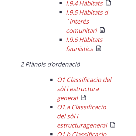
I.9.4 Hàbitats
I.9.5 Hàbitats d
´interès
comunitari
I.9.6 Hàbitats
faunístics
2 Plànols d’ordenació
O1 Classificacio del
sòl i estructura
general
O1.a Classificacio
del sòl i
estructurageneral
O1.b Classificacio